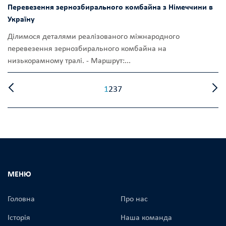
Перевезення зернозбирального комбайна з Німеччини в
Україну
Ділимося деталями реалізованого міжнародного
перевезення зернозбирального комбайна на
низькорамному тралі. - Маршрут:...
1
2
3
7
МЕНЮ
Головна
Про нас
Історія
Наша команда