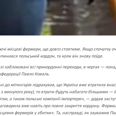
і місцеві фермери, ще довго стоятиме. Якщо спочатку очі
упинився польський кордон, та коли він знову поїде.
і заблоковані всі прикордонні переходи, в чергах — понад
нфедерації Павло Коваль.
ні до мітингарів підрахував, що Україна вже втратила вн
 з минулого року), то втрати будуть набагато більшими — 
тки, а також польські компанії-імпортери», — додав засту
заговорила вже навіть про повне закриття кордону. Форма
місцевих фермерів у збитки». Та, насправді, як зауважив П