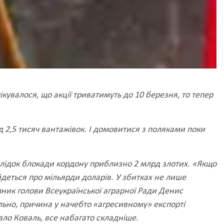
кувалося, що акції триватимуть до 10 березня, то тепер
 2,5 тисяч вантажівок. І домовитися з поляками поки
аслідок блокади кордону приблизно 2 млрд злотих. «Якщо
йдеться про мільярди доларів. У збитках не лише
пник голови Всеукраїнської аграрної Ради Денис
льно, причина у начебто «агресивному» експорті
авло Коваль, все набагато складніше.