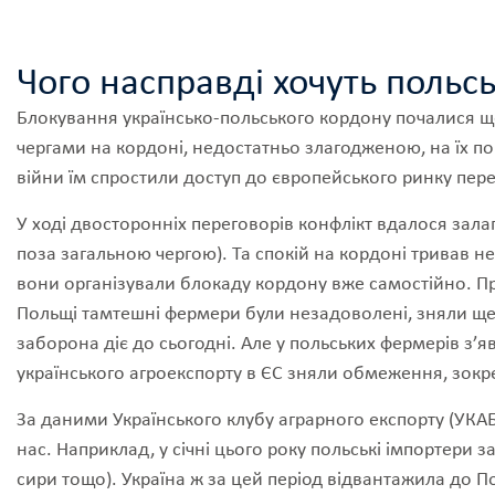
Чого насправді хочуть польс
Блокування українсько-польського кордону почалися ще
чергами на кордоні, недостатньо злагодженою, на їх по
війни їм спростили доступ до європейського ринку пере
У ході двосторонніх переговорів конфлікт вдалося зал
поза загальною чергою). Та спокій на кордоні тривав н
вони організували блокаду кордону вже самостійно. Пр
Польщі тамтешні фермери були незадоволені, зняли ще 
заборона діє до сьогодні. Але у польських фермерів з’яв
українського агроекспорту в ЄС зняли обмеження, зокре
За даними Українського клубу аграрного експорту (УКАБ
нас. Наприклад, у січні цього року польські імпортери з
сири тощо). Україна ж за цей період відвантажила до Поль