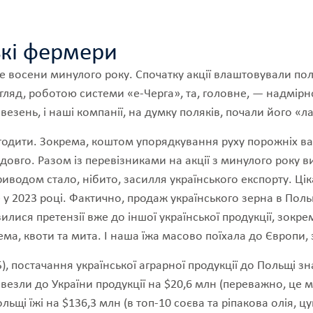
ькі фермери
 восени минулого року. Спочатку акції влаштовували пол
гляд, роботою системи «е-Черга», та, головне, — надмірн
везень, і наші компанії, на думку поляків, почали його 
агодити. Зокрема, коштом упорядкування руху порожніх ва
едовго. Разом із перевізниками на акції з минулого року
иводом стало, нібито, засилля українського експорту. Ц
у 2023 році. Фактично, продаж українського зерна в Поль
илися претензії вже до іншої української продукції, зокрем
ма, квоти та мита. І наша їжа масово поїхала до Європи, 
), постачання української аграрної продукції до Польщі 
авезли до України продукції на $20,6 млн (переважно, це м
щі їжі на $136,3 млн (в топ-10 соєва та ріпакова олія, цу