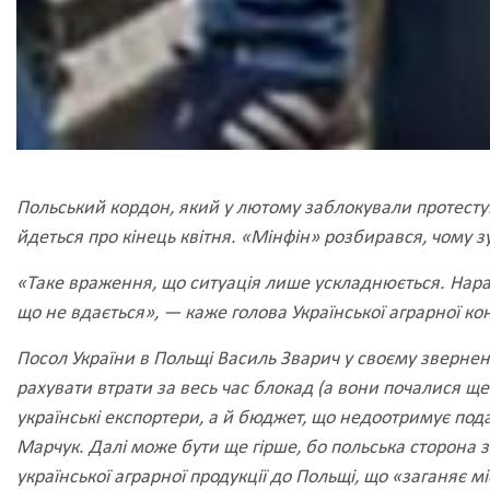
Польський кордон, який у лютому заблокували протестуюч
йдеться про кінець квітня. «Мінфін» розбирався, чому з
«Таке враження, що ситуація лише ускладнюється. Нараз
що не вдається», — каже голова Української аграрної ко
Посол України в Польщі Василь Зварич у своєму звернен
рахувати втрати за весь час блокад (а вони почалися ще
українські експортери, а й бюджет, що недоотримує пода
Марчук.
Далі може бути ще гірше, бо польська сторона 
української аграрної продукції до Польщі, що «заганяє 