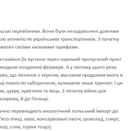
ьські перевізники. Вони були незадоволені довгими
ою активністю українських транспортників. З початку
«ламати» своїми низькими тарифами.
нтажівок (їх пустили через окремий пропускний пункт
 виходили поодинокі фермери. А у лютому цього року
ікаво, що питання з зерном, масовим продажем якого в
щі повністю заборонили, залишили лише транзит. І ця
а, цукру, курятини та яєць. З початку війни для
зокрема, й до Польщі.
значно перевищують аналогічний польський імпорт до
’ясо птиці, кава, консервовані овочі, шоколад, спирт,
кор, соки, горіхи тощо).