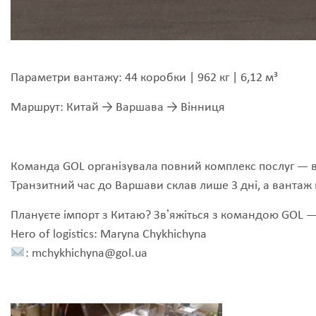
Параметри вантажу: 44 коробки | 962 кг | 6,12 м³
Маршрут: Китай → Варшава → Вінниця
Команда GOL організувала повний комплекс послуг — в
Транзитний час до Варшави склав лише 3 дні, а вантаж п
Плануєте імпорт з Китаю? Звʼяжіться з командою GOL 
Hero of logistics: Maryna Chykhichyna
:
mchykhichyna@gol.ua