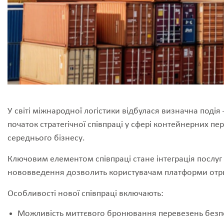
У світі міжнародної логістики відбулася визначна подія
початок стратегічної співпраці у сфері контейнерних п
середнього бізнесу.
Ключовим елементом співпраці стане інтеграція послуг M
нововведення дозволить користувачам платформи отри
Особливості нової співпраці включають:
Можливість миттєвого бронювання перевезень безп