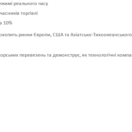
режимі реального часу
часників торгівлі
а 10%
 охопить ринки Європи, США та Азіатсько-Тихоокеанського
орських перевезень та демонструє, як технологічні компа