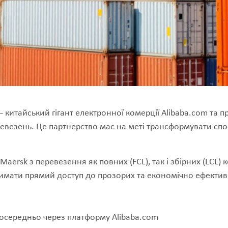
 – китайський гігант електронної комерції Alibaba.com т
еревезень. Це партнерство має на меті трансформувати спо
aersk з перевезення як повних (FCL), так і збірних (LCL)
мати прямий доступ до прозорих та економічно ефективн
осередньо через платформу Alibaba.com