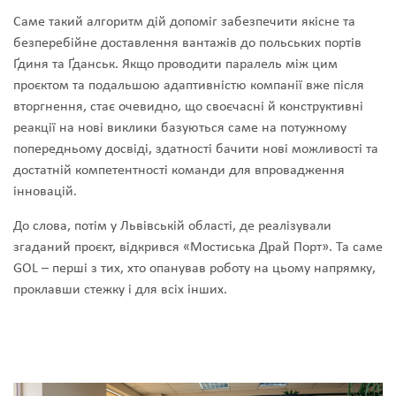
Саме такий алгоритм дій допоміг забезпечити якісне та
безперебійне доставлення вантажів до польських портів
Ґдиня та Ґданськ. Якщо проводити паралель між цим
проєктом та подальшою адаптивністю компанії вже після
вторгнення, стає очевидно, що своєчасні й конструктивні
реакції на нові виклики базуються саме на потужному
попередньому досвіді, здатності бачити нові можливості та
достатній компетентності команди для впровадження
інновацій.
До слова, потім у Львівській області, де реалізували
згаданий проєкт, відкрився «Мостиська Драй Порт». Та саме
GOL – перші з тих, хто опанував роботу на цьому напрямку,
проклавши стежку і для всіх інших.