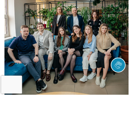
Команда Global Ocean Link
Кейс у співпраці з УЗ
Розвиток компанії GOL є дуже стрімким. Серед свіжих
кейсів, які засвідчують це, є інтермодальні контейнерні