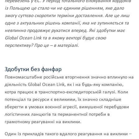
перевезень у ЄС. У період тотального блокування кордонів
із Польщею це стало чи не єдиним рішенням, яке дало
змогу суттєво скоротити терміни доставлення. Але це лиш
одне з актуальних рішень компанії, яка не зупиняється та
невпинно продовжує рухатися вперед. Які здобутки має
Global Ocean Link та в якому векторі будує свою
перспективу? Про це – в матеріалі.
Здобутки без фанфар
Повномасштабне російське вторгнення значно вплинуло на
діяльність Global Ocean Link, як і на будь-яку компанію,
котра працює в транспортно-експедиторській галузі. Коли
потенціал та ресурси є великими, їх значно складніше
зберегти в умовах воєнної агресії, вимушеної перебудови
логістичних ланцюгів та перманентної потреби в
грамотному реагуванні на виклики.
Один із прикладів такого вдалого реагування на виклики –