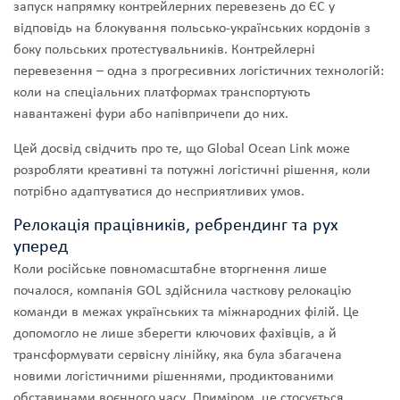
запуск напрямку контрейлерних перевезень до ЄС у
відповідь на блокування польсько-українських кордонів з
боку польських протестувальників. Контрейлерні
перевезення – одна з прогресивних логістичних технологій:
коли на спеціальних платформах транспортують
навантажені фури або напівпричепи до них.
Цей досвід свідчить про те, що Global Ocean Link може
розробляти креативні та потужні логістичні рішення, коли
потрібно адаптуватися до несприятливих умов.
Релокація працівників, ребрендинг та рух
уперед
Коли російське повномасштабне вторгнення лише
почалося, компанія GOL здійснила часткову релокацію
команди в межах українських та міжнародних філій. Це
допомогло не лише зберегти ключових фахівців, а й
трансформувати сервісну лінійку, яка була збагачена
новими логістичними рішеннями, продиктованими
обставинами воєнного часу. Приміром, це стосується