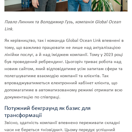
Павло Линник та Володимир Гузь, компанія Global Ocean
Link.
Як керівництво, так і команда Global Ocean Link впевнені в
тому, що важливо працювати не лише над актуалізацією
лінійки послуг, а й над іміджем компанії. Тому у 2023 році
був проведений ребрендинг. Цьогоріч триває робота над
новим сайтом, який відповідатиме усім запитам сфери та
полегшуватиме взаємодію компанії та клієнтів. Так
впроваджуватиметься електронний кабінет клієнта, що
допомагатиме в автоматизованому режимі отримати всю
документацію по співпраці.
Потужний бекграунд як базис для
трансформації
Звісно, здатність компанії впевнено переживати складні
часи не береться «нізвідки». Цьому передує успішний