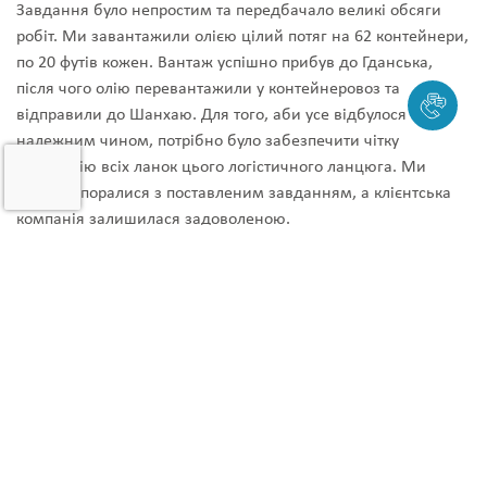
Завдання було непростим та передбачало великі обсяги
робіт. Ми завантажили олією цілий потяг на 62 контейнери,
по 20 футів кожен. Вантаж успішно прибув до Гданська,
після чого олію перевантажили у контейнеровоз та
відправили до Шанхаю.
Для того, аби усе відбулося
належним чином, потрібно було забезпечити чітку
взаємодію всіх ланок цього логістичного ланцюга. Ми
чудово впоралися з поставленим завданням, а клієнтська
компанія залишилася задоволеною.
Робота з такими кейсами – велика відповідальність. Коли
такий об’єм вантажу транспортується на велику відстань
кількома видами транспорту з перевантаженням, команда
логістичної компанії, яка за це береться, повинна бути
обізнаною навіть у найменших технічних та юридичних
нюансах. Саме це дає нагоду правильно організовувати
перевезення та здійснювати моніторинг за ним на всіх
етапах.